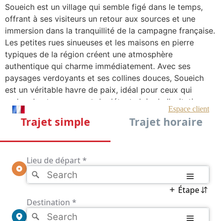
Soueich est un village qui semble figé dans le temps,
offrant à ses visiteurs un retour aux sources et une
immersion dans la tranquillité de la campagne française.
Les petites rues sinueuses et les maisons en pierre
typiques de la région créent une atmosphère
authentique qui charme immédiatement. Avec ses
paysages verdoyants et ses collines douces, Soueich
est un véritable havre de paix, idéal pour ceux qui
recherchent un moment de détente loin de l’agitation
urbaine.
Le village est également entouré de champs et de
forêts qui invitent à la promenade et à la découverte.
Les amateurs de nature apprécieront les sentiers de
randonnée qui serpentent à travers la campagne
environnante, offrant des vues imprenables sur les
Pyrénées. Grâce à un service de VTC, les visiteurs
peuvent facilement accéder aux sites environnants et
profiter pleinement de tout ce que Soueich et ses