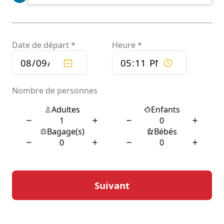
environs ont à offrir.
Patrimoine architectural et
historique de Soueich
Soueich est riche d’un patrimoine architectural qui
témoigne de son histoire ancienne. L’église du village,
avec son clocher distinctif, est un exemple remarquable
de l’architecture religieuse locale. Construite au cours
des siècles, elle abrite des œuvres d’art sacrées et des
vitraux qui captivent les passionnés d’histoire et d’art.
Les ruelles pavées et les maisons traditionnelles en
pierre renforcent l’impression d’un village qui a su
préserver son identité à travers le temps.
Le passé de Soueich est également marqué par des
événements historiques qui ont façonné la région. Les
archives locales et les récits des habitants racontent
l’histoire de ce village, depuis ses origines médiévales