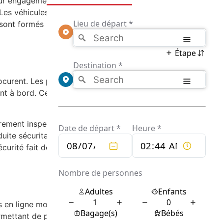
leur engagement envers un service client
. Les véhicules utilisés sont généralement des
 sont formés pour offrir une expérience
rocurent. Les passagers peuvent profiter d’un
t à bord. Ce souci du détail transforme
èrement inspectés et entretenus pour garantir
uite sécuritaire et respectueuse des règles
écurité fait des services de chauffeur privé
s en ligne modernes. Les clients peuvent
mettant de planifier leur trajet en quelques