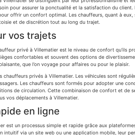
s à Villematier se distinguent par leur professionnalisme et 
soin pour assurer la ponctualité et la satisfaction du client
our offrir un confort optimal. Les chauffeurs, quant à eux,
oisie et de discrétion tout au long du trajet.
r vos trajets
uffeur privé à Villematier est le niveau de confort qu’ils p
èges confortables et souvent des options de divertissemen
laisante, que l’on voyage pour affaires ou pour le plaisir.
s chauffeurs privés à Villematier. Les véhicules sont réguli
assagers. Les chauffeurs sont formés pour adopter une cond
ditions de circulation. Cette combinaison de confort et de s
us vos déplacements à Villematier.
apide en ligne
tier est un processus simple et rapide grâce aux plateforme
 intuitif via un site web ou une application mobile, leur per