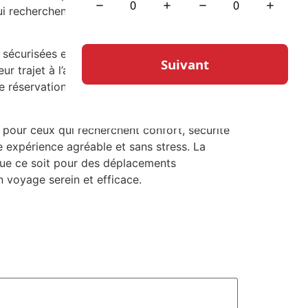
i recherchent des solutions de transport
écurisées et diversifiées, telles que les
r trajet à l’avance, éliminant toute
 réservation fluide et agréable, renforçant
e pour ceux qui recherchent confort, sécurité
ne expérience agréable et sans stress. La
Que ce soit pour des déplacements
n voyage serein et efficace.