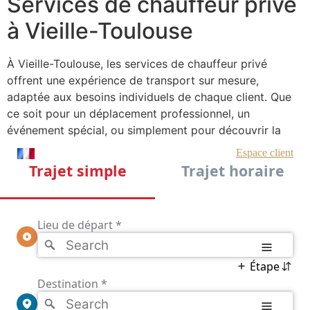
Services de chauffeur privé
à Vieille-Toulouse
À Vieille-Toulouse, les services de chauffeur privé
offrent une expérience de transport sur mesure,
adaptée aux besoins individuels de chaque client. Que
ce soit pour un déplacement professionnel, un
événement spécial, ou simplement pour découvrir la
région, un chauffeur privé assure un service de qualité
supérieure. Les véhicules utilisés sont généralement des
modèles récents, bien entretenus, et équipés de toutes
les commodités modernes pour garantir un voyage
agréable et sans tracas.
En outre, les chauffeurs privés de Vieille-Toulouse sont
des professionnels expérimentés, connaissant
parfaitement la région. Ils sont en mesure de fournir des
conseils précieux sur les itinéraires les plus efficaces et
les sites incontournables à visiter. Leur expertise locale