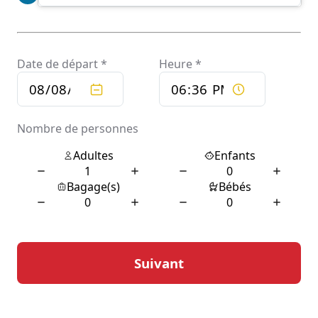
permet aux clients d’optimiser leur temps de
déplacement et de vivre une expérience authentique de
Vieille-Toulouse et de ses environs.
Confort et sécurité avec un
chauffeur privé
Le confort est un élément clé lorsqu’il s’agit de choisir
un service de chauffeur privé. À Vieille-Toulouse, les
clients peuvent s’attendre à un niveau de confort
exceptionnel, avec des véhicules spacieux et bien
équipés. Les chauffeurs s’assurent que chaque trajet est
personnalisé, en tenant compte des préférences de
température, de musique, et d’autres besoins
spécifiques des passagers.
La sécurité est également une priorité absolue pour les
services de chauffeur privé à Vieille-Toulouse. Les