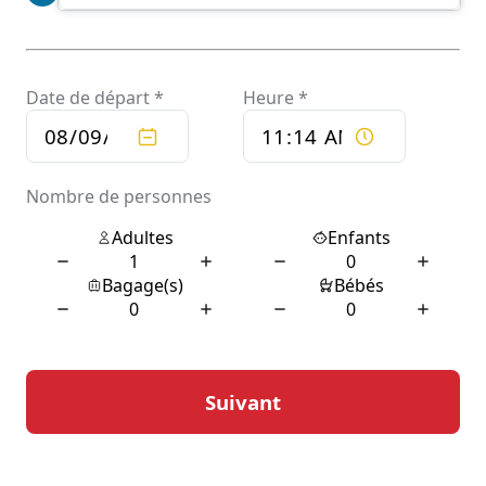
En plus des trajets classiques, ces services offrent
souvent des options personnalisées pour répondre aux
besoins spécifiques de chaque client. Que ce soit pour
un transfert aéroport, une excursion touristique dans les
environs ou un service de navette pour un événement,
les chauffeurs privés s’adaptent aux demandes
particulières. Les clients peuvent également bénéficier
de services additionnels, tels que l’accès à des boissons
rafraîchissantes, des journaux ou même un service Wi-Fi
à bord. Cette attention aux détails contribue à rendre
chaque trajet agréable et mémorable.
Les avantages de choisir
Saux-et-Pomarède
Choisir un chauffeur privé à Saux-et-Pomarède
présente de nombreux avantages, notamment en
termes de commodité et de flexibilité. Contrairement