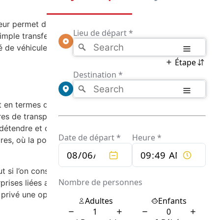
leur permet de proposer des itinéraires
simple transfert d’un point A à un point B, le
é de véhicules, allant des berlines élégantes
 en termes de confort et de commodité. L’un
aires de transport en commun ou de la
étendre et de profiter du trajet. Ce service
es, où la ponctualité et l’élégance du
t si l’on considère le coût cumulé des taxis
rprises liées aux frais cachés ou aux
r privé une option attrayante pour les