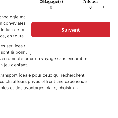
chnologie moderne et à l’accessibilité des
n conviviales, accessibles via un site web ou
 le lieu de prise en charge et de destination,
e, en toute tranquillité.
 Les services de réservation sont souvent
 sont là pour répondre à toutes les questions,
 pris en compte pour un voyage sans encombre.
n jeu d’enfant.
 transport idéale pour ceux qui recherchent
 les chauffeurs privés offrent une expérience
les et des avantages clairs, choisir un