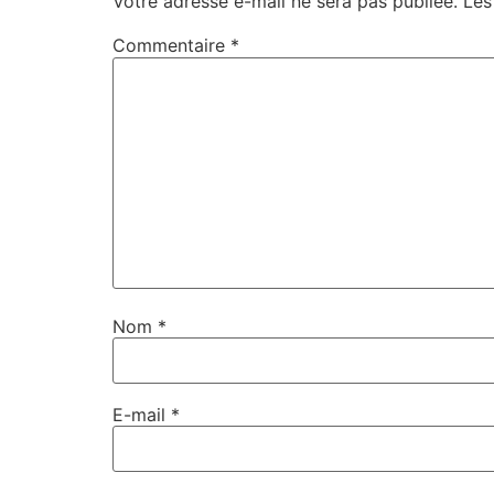
Votre adresse e-mail ne sera pas publiée.
Les
Commentaire
*
Nom
*
E-mail
*