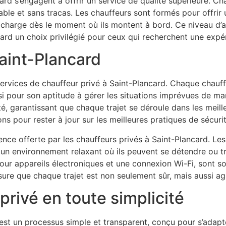
card s’engagent à offrir un service de qualité supérieure. 
le et sans tracas. Les chauffeurs sont formés pour offrir u
 charge dès le moment où ils montent à bord. Ce niveau d’at
ard un choix privilégié pour ceux qui recherchent une expé
Saint-Plancard
 services de chauffeur privé à Saint-Plancard. Chaque chauf
 pour son aptitude à gérer les situations imprévues de man
é, garantissant que chaque trajet se déroule dans les meille
s pour rester à jour sur les meilleures pratiques de sécurit
nce offerte par les chauffeurs privés à Saint-Plancard. Le
n environnement relaxant où ils peuvent se détendre ou trava
pour appareils électroniques et une connexion Wi-Fi, sont s
sure que chaque trajet est non seulement sûr, mais aussi ag
privé en toute simplicité
 est un processus simple et transparent, conçu pour s’adapt