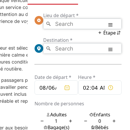
Chaque véhicule est soigneusement entretenu
n service courtois et professionnel, assurant
tention au détail et de personnalisation fait
rience de voyage unique et sans stress.
feur est sélectionné avec soin, non seulement
ière calme et efficace. Les véhicules sont
ures conditions possibles. De plus, les
é routière.
s passagers peuvent s’attendre à des
iller pendant le trajet. Les petits détails,
ouvent inclus pour améliorer encore plus
réable et reposant.
er aux besoins de chaque client. Grâce à des