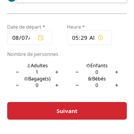
un transfert aéroport, un rendez-vous professionnel ou
une excursion touristique, le service de chauffeur privé
à Saint-Mamet est synonyme de fiabilité et d’efficacité.
Confort et sécurité avec
nos chauffeurs
expérimentés
La sécurité est une priorité absolue pour le service de
chauffeur privé à Saint-Mamet. Tous les chauffeurs sont
rigoureusement sélectionnés et formés pour garantir un
niveau de sécurité maximal. Leur connaissance
approfondie des routes locales et des conditions de
circulation assure une conduite en douceur et sans
encombre. Les véhicules sont régulièrement entretenus
et équipés de dispositifs de sécurité modernes pour une
tranquillité d’esprit totale.