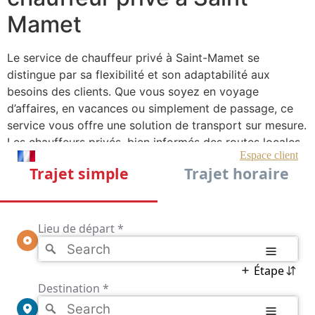
Mamet
Le service de chauffeur privé à Saint-Mamet se
distingue par sa flexibilité et son adaptabilité aux
besoins des clients. Que vous soyez en voyage
d’affaires, en vacances ou simplement de passage, ce
service vous offre une solution de transport sur mesure.
Les chauffeurs privés, bien informés des routes locales
et des points d’intérêt, vous garantissent une
expérience de voyage sans stress, vous permettant de
vous concentrer sur vos activités ou de profiter du
paysage environnant.
De plus, le service est disponible 24 heures sur 24 et 7
jours sur 7, assurant ainsi une disponibilité constante
pour répondre à toutes vos demandes. Les véhicules
proposés sont haut de gamme, équipés des dernières
technologies pour un confort optimal. Que ce soit pour