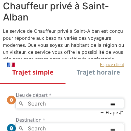
Chauffeur privé à Saint-
Alban
Le service de Chauffeur privé à Saint-Alban est conçu
pour répondre aux besoins variés des voyageurs
modernes. Que vous soyez un habitant de la région ou
un visiteur, ce service vous offre la possibilité de vous
déplacer sans stress dans un véhicule confortable,
conduit par un professionnel expérimenté. Les
chauffeurs connaissent parfaitement la région de Saint-
Alban et ses environs, garantissant ainsi un trajet fluide
et ponctuel, que ce soit pour des rendez-vous
professionnels ou des sorties personnelles.
En choisissant Chauffeur privé Saint-Alban, vous optez
pour une expérience personnalisée où chaque détail est
pris en compte pour vous offrir le meilleur service
possible. Que vous ayez besoin d’un transfert vers