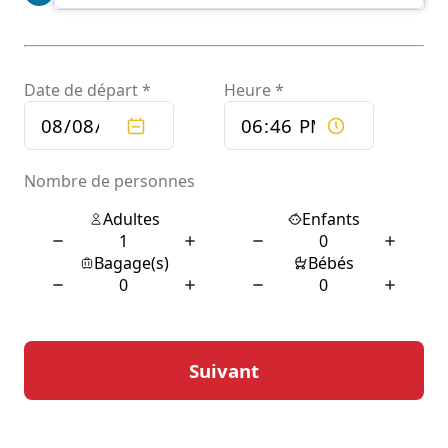
l’aéroport, d’un trajet longue distance ou simplement
d’une course en ville, le service s’adapte à vos
exigences spécifiques. Grâce à leur expertise, les
chauffeurs peuvent également vous conseiller sur les
meilleurs itinéraires et attractions locales, enrichissant
ainsi votre expérience de voyage.
Confort et sécurité avec
Chauffeur privé Saint-Alban
Lorsque vous réservez un trajet avec Chauffeur privé
Saint-Alban, vous bénéficiez d’un niveau de confort
exceptionnel. Les véhicules utilisés sont soigneusement
sélectionnés pour leur modernité et leur équipement
haut de gamme, assurant ainsi un voyage agréable et
relaxant. Que vous ayez besoin de travailler pendant le
trajet ou de simplement vous détendre, l’intérieur
spacieux et les équipements à bord sont conçus pour