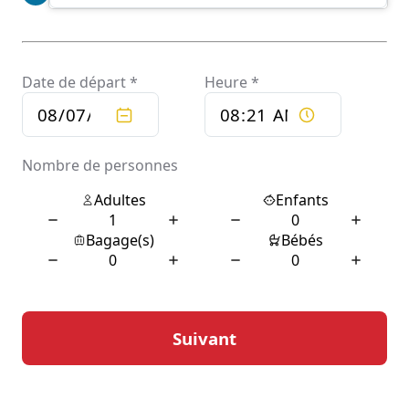
Pour ceux qui recherchent une expérience de voyage
sur mesure, le service de chauffeur privé à Saiguède est
une option incontournable.
Les avantages du transport
personnalisé à Saiguède
Le transport personnalisé à Saiguède offre de
nombreux avantages qui vont bien au-delà de la simple
commodité. L’un des principaux atouts est la flexibilité
du service, qui permet aux clients de planifier leurs
trajets selon leurs propres horaires et préférences. Plus
besoin de se soucier des horaires de transport en
commun ou de la disponibilité des taxis ; un chauffeur
privé est à votre disposition pour répondre à vos
besoins spécifiques à tout moment.
De plus, le service de chauffeur privé assure un niveau