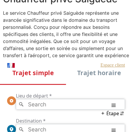
Le service Chauffeur privé Saiguède représente une
avancée significative dans le domaine du transport
personnalisé. Conçu pour répondre aux besoins
spécifiques des clients, il offre une flexibilité et une
commodité inégalées. Que ce soit pour un voyage
d’affaires, une sortie en soirée ou simplement pour un
transfert à l’aéroport, ce service garantit une expérience
de transport fluide et agréable. Les véhicules utilisés
sont souvent de haute gamme, assurant ainsi confort et
sécurité tout au long du trajet.
En plus de la qualité des véhicules, ce service se
distingue par le professionnalisme de ses chauffeurs.
Formés pour offrir un service de premier ordre, ces
chauffeurs sont non seulement expérimentés, mais aussi
courtois et discrets. Leur connaissance approfondie de
Saiguède et de ses environs permet aux passagers de
bénéficier d’un trajet optimisé, sans stress et ponctuel.