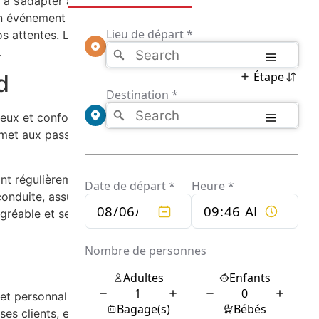
é à s’adapter aux besoins spécifiques de
un événement spécial, ou simplement d’un
 attentes. La réservation est simplifiée
.
d
ux et confortables, climatisation, et parfois
met aux passagers de se détendre et de
nt régulièrement inspectés et entretenus
onduite, assurant ainsi la sécurité de tous les
gréable et sereine, permettant aux clients de
 et personnalisation. Contrairement aux
ses clients, en offrant un service sur mesure