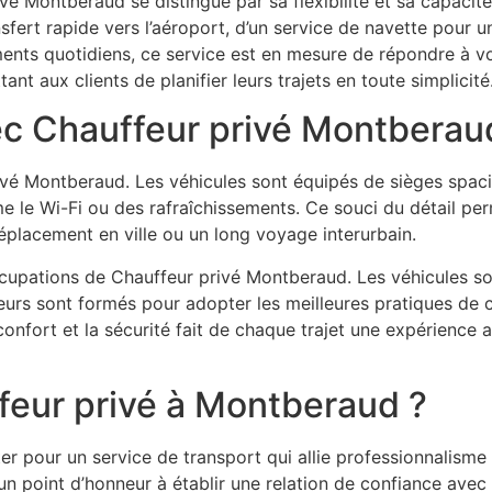
ivé Montberaud se distingue par sa flexibilité et sa capacit
sfert rapide vers l’aéroport, d’un service de navette pour 
nts quotidiens, ce service est en mesure de répondre à vos
nt aux clients de planifier leurs trajets en toute simplicité
vec Chauffeur privé Montberau
ivé Montberaud. Les véhicules sont équipés de sièges spacie
e Wi-Fi ou des rafraîchissements. Ce souci du détail per
déplacement en ville ou un long voyage interurbain.
cupations de Chauffeur privé Montberaud. Les véhicules so
ffeurs sont formés pour adopter les meilleures pratiques de c
fort et la sécurité fait de chaque trajet une expérience a
feur privé à Montberaud ?
er pour un service de transport qui allie professionnalisme
 un point d’honneur à établir une relation de confiance avec 