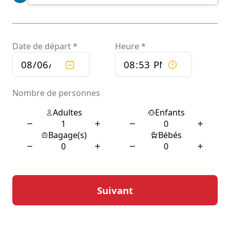
déplacement professionnel, le service de chauffeur
privé garantit une prise en charge sur mesure. Cette
personnalisation du transport est particulièrement
appréciée dans une région où le tourisme et les affaires
cohabitent.
Les avantages d’un
transport personnalisé
Opter pour un service de chauffeur privé à Mirepoix-
sur-Tarn présente plusieurs avantages notables. Le
premier est sans doute la personnalisation du service.
Chaque trajet est adapté aux besoins individuels des
clients, qu’il s’agisse du choix de l’itinéraire, de la durée
du trajet, ou même de la musique diffusée à bord. Cette
attention aux détails assure aux passagers une
expérience de voyage plaisante et sur mesure, loin de
l’anonymat des transports en commun.