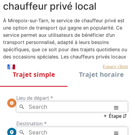
chauffeur privé local
À Mirepoix-sur-Tarn, le service de chauffeur privé est
une option de transport qui gagne en popularité. Ce
service permet aux utilisateurs de bénéficier d’un
transport personnalisé, adapté à leurs besoins
spécifiques, que ce soit pour des trajets quotidiens ou
des occasions spéciales. Les chauffeurs privés locaux
connaissent bien la région, ce qui leur permet d’offrir un
service ponctuel et fiable. Ils s’engagent à fournir une
expérience de voyage agréable tout en respectant les
préférences des passagers.
Le choix d’un chauffeur privé à Mirepoix-sur-Tarn offre
également une flexibilité inégalée. Contrairement aux
transports en commun, qui suivent des horaires fixes,
les chauffeurs privés s’adaptent aux contraintes de
temps des clients. Que ce soit pour un transfert à
l’aéroport, une journée de visites touristiques, ou un