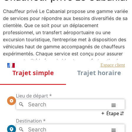
Chauffeur privé Le Cabanial propose une gamme variée
de services pour répondre aux besoins diversifiés de sa
clientèle. Que ce soit pour un déplacement
professionnel, un transfert aéroportuaire ou une
excursion touristique, l’entreprise met à disposition des
véhicules haut de gamme accompagnés de chauffeurs
expérimentés. Chaque service est conçu pour assurer
une ponctualité irréprochable et un confort optimal,
permettant ainsi aux clients de se concentrer sur leurs
activités ou simplement de se détendre.
La flexibilité est un autre atout majeur de Chauffeur
privé Le Cabanial. Les clients ont la possibilité de
réserver leurs trajets à l’avance ou à la dernière minute,
selon leurs préférences. Les chauffeurs, formés pour
offrir un service discret et professionnel, sont
également disponibles pour des services d’attente ou
des trajets multiples, garantissant une expérience fluide