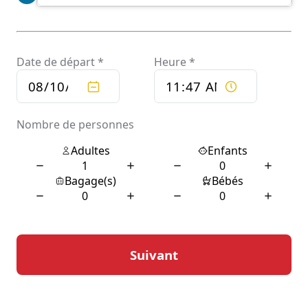
et sans stress à chaque étape du voyage.
Confort et sécurité au cœur
de votre trajet
Le confort des passagers est une priorité absolue pour
Chauffeur privé Le Cabanial. Les véhicules sont équipés
des dernières technologies pour assurer un voyage
agréable et relaxant. Des sièges ergonomiques, une
climatisation réglable et un système audio de haute
qualité font partie des nombreuses caractéristiques qui
transforment chaque trajet en une expérience plaisante.
De plus, l’intérieur des voitures est régulièrement
entretenu pour garantir une propreté impeccable.
La sécurité n’est pas en reste, avec des chauffeurs
formés aux normes de conduite les plus strictes.
Chaque véhicule est soumis à des contrôles techniques
réguliers pour assurer une fiabilité sans faille. En outre,