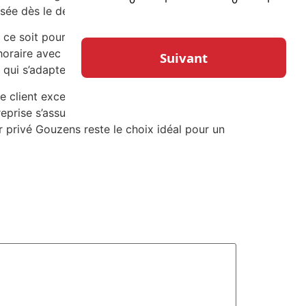
isée dès le début.
ue ce soit pour un voyage de dernière minute
’horaire avec professionnalisme. Cette
 qui s’adapte à leurs besoins spécifiques.
 client exceptionnelle. Avec des services
treprise s’assure que chaque trajet est une
 privé Gouzens reste le choix idéal pour un