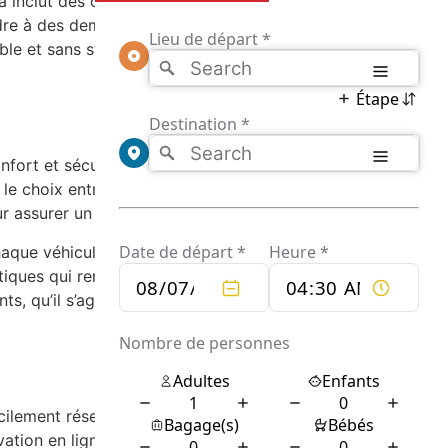
la inclut des options comme la mise à
ndre à des demandes spécifiques. Chaque
le et sans stress. C’est cette attention aux
fort et sécurité. Chaque véhicule est
 le choix entre une variété de modèles
ur assurer un voyage agréable et sécurisé.
aque véhicule. Les sièges en cuir, la
iques qui rendent chaque trajet plaisant. De
nts, qu’il s’agisse d’un espace supplémentaire
lement réserver leurs trajets via le site web
vation en ligne est convivial et permet aux