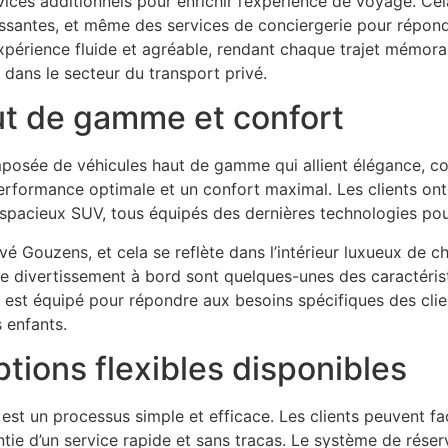
vices additionnels pour enrichir l’expérience de voyage. Ce
hissantes, et même des services de conciergerie pour répo
xpérience fluide et agréable, rendant chaque trajet mémorab
 dans le secteur du transport privé.
ut de gamme et confort
posée de véhicules haut de gamme qui allient élégance, con
rformance optimale et un confort maximal. Les clients ont
x spacieux SUV, tous équipés des dernières technologies po
vé Gouzens, et cela se reflète dans l’intérieur luxueux de ch
de divertissement à bord sont quelques-unes des caractérist
e est équipé pour répondre aux besoins spécifiques des clie
 enfants.
ptions flexibles disponibles
st un processus simple et efficace. Les clients peuvent faci
ntie d’un service rapide et sans tracas. Le système de réser