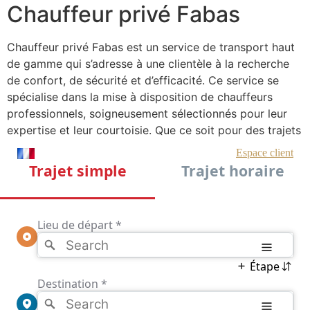
Chauffeur privé Fabas
Chauffeur privé Fabas est un service de transport haut
de gamme qui s’adresse à une clientèle à la recherche
de confort, de sécurité et d’efficacité. Ce service se
spécialise dans la mise à disposition de chauffeurs
professionnels, soigneusement sélectionnés pour leur
expertise et leur courtoisie. Que ce soit pour des trajets
d’affaires, des événements spéciaux ou des transferts
aéroportuaires, Chauffeur privé Fabas propose une
solution adaptée à chaque besoin, garantissant ainsi
une expérience de voyage sans stress.
L’entreprise s’efforce de se démarquer par son approche
personnalisée. Chaque client est traité avec une
attention particulière, et les trajets sont conçus pour
répondre aux attentes individuelles. Avec une flotte de
véhicules modernes et bien entretenus, Chauffeur privé
Fabas assure un voyage en toute sérénité. Que ce soit