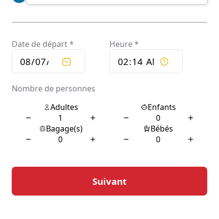
pour une courte distance ou un long trajet, le service
est disponible 24/7, offrant une flexibilité qui s’adapte
aux emplois du temps les plus chargés.
Les atouts de Chauffeur
privé Fabas
L’un des principaux atouts de Chauffeur privé Fabas
réside dans la qualité de son personnel. Les chauffeurs
sont non seulement des experts de la conduite, mais ils
possèdent également une connaissance approfondie
des meilleures routes et des conditions de circulation
locales. Cela permet d’optimiser le temps de trajet et de
garantir que les clients arrivent à destination de manière
ponctuelle. De plus, leur courtoisie et leur
professionnalisme contribuent à une expérience client
exceptionnelle.