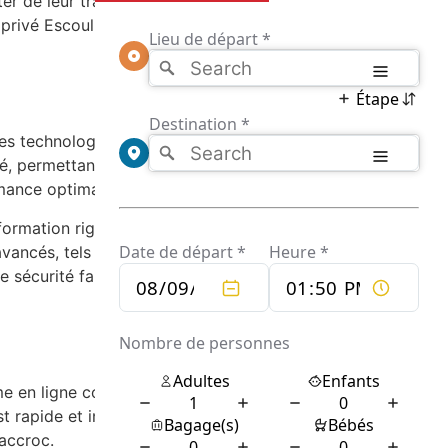
r de leur trajet en toute tranquillité, sachant
privé Escoulis un choix privilégié pour de
res technologies pour assurer un voyage
alé, permettant aux passagers de se détendre
mance optimale et un intérieur impeccable.
ormation rigoureuse pour s’assurer qu’ils
 avancés, tels que des systèmes de freinage
 sécurité fait de chaque trajet une
e en ligne conviviale, les clients peuvent
rapide et intuitif. De plus, le service client
 accroc.