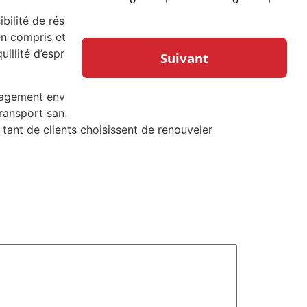
bilité de réserver par téléphone. Cette
en compris et pris en compte. Quelle que soit
uillité d’esprit nécessaire pour se concentrer
ement envers le confort, la sécurité et la
transport sans tracas, Chauffeur privé
 tant de clients choisissent de renouveler