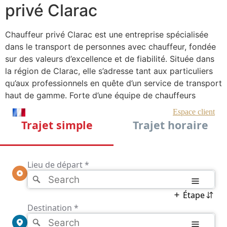
privé Clarac
Chauffeur privé Clarac est une entreprise spécialisée
dans le transport de personnes avec chauffeur, fondée
sur des valeurs d’excellence et de fiabilité. Située dans
la région de Clarac, elle s’adresse tant aux particuliers
qu’aux professionnels en quête d’un service de transport
haut de gamme. Forte d’une équipe de chauffeurs
expérimentés et courtois, l’entreprise se distingue par
sa capacité à offrir une expérience de voyage sécurisée
et agréable. Depuis sa création, Chauffeur privé Clarac
a su bâtir une réputation solide grâce à son
engagement envers la satisfaction client, en mettant un
point d’honneur à respecter les horaires et à garantir un
confort optimal.
L’entreprise propose une flotte de véhicules modernes
et bien entretenus, allant des berlines élégantes aux
véhicules plus spacieux pour les groupes. Chaque