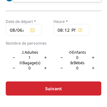
véhicule est équipé des dernières technologies pour
assurer un trajet en toute sécurité et dans les meilleures
conditions possibles. En misant sur une approche
personnalisée, Chauffeur privé Clarac s’efforce de
comprendre et de répondre aux besoins spécifiques de
chaque client, qu’il s’agisse de trajets quotidiens, de
transferts aéroportuaires ou de déplacements
professionnels.
Services offerts par
Chauffeur privé Clarac
Chauffeur privé Clarac offre une gamme étendue de
services adaptés à divers besoins de transport. Parmi
les services proposés, on trouve les transferts vers et
depuis les aéroports, qui garantissent un début ou une
fin de voyage sans stress. L’entreprise propose
également des services de mise à disposition,