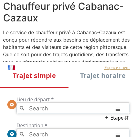
Chauffeur privé Cabanac-
Cazaux
Le service de chauffeur privé à Cabanac-Cazaux est
conçu pour répondre aux besoins de déplacement des
habitants et des visiteurs de cette région pittoresque.
Que ce soit pour des trajets quotidiens, des transferts
vers les aéroports voisins ou des déplacements plus
occasionnels, ce service offre une flexibilité inégalée.
Les chauffeurs sont des professionnels expérimentés,
formés pour assurer des trajets sûrs et agréables, tout
en garantissant une ponctualité exemplaire.
L’un des principaux atouts de ce service est sa capacité
à s’adapter aux besoins spécifiques de chaque client.
Les véhicules proposés sont variés, allant de la berline
élégante pour un voyage d’affaires aux véhicules plus
spacieux pour les familles ou les groupes. Chaque trajet