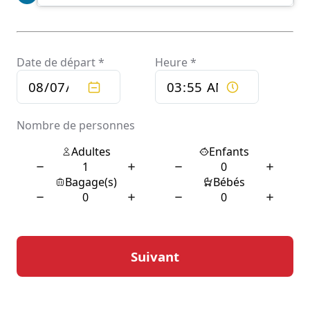
est conçu pour offrir une expérience de voyage sereine,
avec des chauffeurs qui connaissent parfaitement la
région et peuvent ainsi éviter les embouteillages ou
choisir des itinéraires pittoresques.
Avantages d’un chauffeur
privé à Cabanac-Cazaux
Opter pour un chauffeur privé à Cabanac-Cazaux
présente de nombreux avantages. Tout d’abord, cela
permet de voyager sans stress, en évitant les
préoccupations liées au stationnement ou à la
navigation dans des zones inconnues. Le confort est
également un aspect majeur, avec des véhicules bien
entretenus et équipés de toutes les commodités
nécessaires pour un trajet agréable. Cela est
particulièrement apprécié lors des longs trajets ou des
transferts vers des destinations plus lointaines.