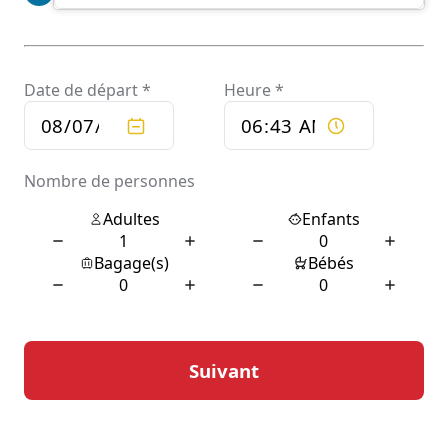
Confort et sécurité au cœur
de votre trajet
Le confort est une priorité pour le service de chauffeur
privé à Boussens. Chaque véhicule est aménagé pour
offrir une expérience de voyage agréable, avec des
sièges ergonomiques, une climatisation réglable et un
espace suffisant pour les bagages. De plus, les
chauffeurs sont formés pour être à l’écoute des besoins
des passagers, garantissant ainsi un service
personnalisé et attentif.
La sécurité n’est pas en reste, avec des protocoles
stricts mis en place pour assurer la tranquillité d’esprit
des passagers. Les véhicules sont régulièrement
entretenus et contrôlés pour respecter les normes de
sécurité les plus élevées. Les chauffeurs, quant à eux,