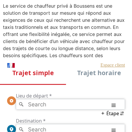
Le service de chauffeur privé à Boussens est une
solution de transport sur mesure qui répond aux
exigences de ceux qui recherchent une alternative aux
taxis traditionnels et aux transports en commun. En
offrant une flexibilité inégalée, ce service permet aux
clients de bénéficier d’un véhicule avec chauffeur pour
des trajets de courte ou longue distance, selon leurs
besoins spécifiques. Les chauffeurs sont des
professionnels expérimentés, formés pour garantir une
expérience de voyage agréable et sans tracas.
Ce service se distingue également par sa capacité à
adapter les véhicules aux préférences et aux attentes
des clients. Que vous voyagiez seul ou en groupe, le
service de chauffeur privé à Boussens met à disposition
une flotte de véhicules variée, allant des berlines
élégantes aux vans spacieux. Chaque véhicule est
équipé pour assurer un confort optimal, tout en
respectant des normes de sécurité rigoureuses.