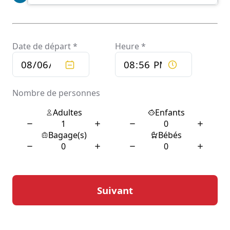
apprécier la tranquillité d’esprit que procure un
transport sans tracas. Que ce soit pour une visite
touristique, un voyage d’affaires ou un transfert vers
l’aéroport, ces professionnels adaptent leur service aux
besoins spécifiques de chaque client. Le chauffeur
devient ainsi un guide local, partageant des anecdotes
et des informations précieuses sur les sites
incontournables et les événements locaux.
Confort et sécurité avec
Chauffeur privé local
Le confort est une priorité absolue pour les services de
chauffeur privé à Antichan-de-Frontignes. Les véhicules
utilisés sont généralement bien entretenus et équipés
pour offrir une expérience de voyage agréable. Les
passagers peuvent s’attendre à un espace intérieur
spacieux, des sièges confortables et des commodités