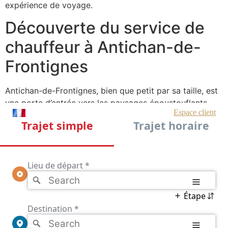
expérience de voyage.
Découverte du service de
chauffeur à Antichan-de-
Frontignes
Antichan-de-Frontignes, bien que petit par sa taille, est
une porte d’entrée vers les paysages époustouflants
des Pyrénées. Le service de chauffeur privé dans cette
région répond à un besoin croissant de mobilité flexible,
particulièrement pour les visiteurs qui ne souhaitent pas
se soucier des horaires de transport public. Les
chauffeurs privés offrent non seulement une
connaissance approfondie de la région, mais aussi un
service personnalisé qui permet aux voyageurs de
découvrir des lieux cachés, hors des sentiers battus.
En optant pour un chauffeur privé, les visiteurs peuvent